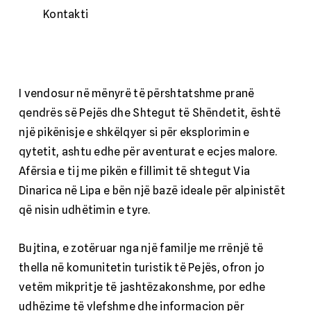
Kontakti
I vendosur në mënyrë të përshtatshme pranë
qendrës së Pejës dhe Shtegut të Shëndetit, është
një pikënisje e shkëlqyer si për eksplorimin e
qytetit, ashtu edhe për aventurat e ecjes malore.
Afërsia e tij me pikën e fillimit të shtegut Via
Dinarica në Lipa e bën një bazë ideale për alpinistët
që nisin udhëtimin e tyre.
Bujtina, e zotëruar nga një familje me rrënjë të
thella në komunitetin turistik të Pejës, ofron jo
vetëm mikpritje të jashtëzakonshme, por edhe
udhëzime të vlefshme dhe informacion për