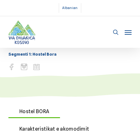
Skip
Albanian
to
main
Menu
content
search
Segmenti 1: Hostel Bora
Hostel BORA
Karakteristikat e akomodimit