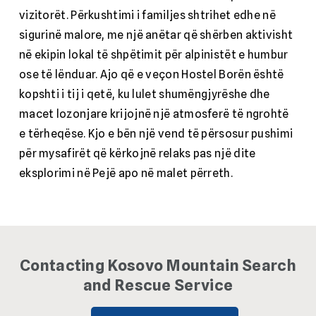
vizitorët. Përkushtimi i familjes shtrihet edhe në
sigurinë malore, me një anëtar që shërben aktivisht
në ekipin lokal të shpëtimit për alpinistët e humbur
ose të lënduar. Ajo që e veçon Hostel Borën është
kopshti i tij i qetë, ku lulet shumëngjyrëshe dhe
macet lozonjare krijojnë një atmosferë të ngrohtë
e tërheqëse. Kjo e bën një vend të përsosur pushimi
për mysafirët që kërkojnë relaks pas një dite
eksplorimi në Pejë apo në malet përreth.
Contacting Kosovo Mountain Search
and Rescue Service