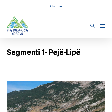
Skip
Albanian
to
main
Menu
content
search
Segmenti 1- Pejë-Lipë