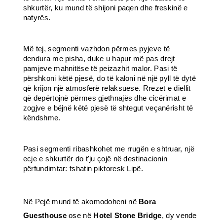
shkurtër, ku mund të shijoni paqen dhe freskinë e
natyrës.
Më tej, segmenti vazhdon përmes pyjeve të
dendura me pisha, duke u hapur më pas drejt
pamjeve mahnitëse të peizazhit malor. Pasi të
përshkoni këtë pjesë, do të kaloni në një pyll të dytë
që krijon një atmosferë relaksuese. Rrezet e diellit
që depërtojnë përmes gjethnajës dhe cicërimat e
zogjve e bëjnë këtë pjesë të shtegut veçanërisht të
këndshme.
Pasi segmenti ribashkohet me rrugën e shtruar, një
ecje e shkurtër do t'ju çojë në destinacionin
përfundimtar: fshatin piktoresk Lipë.
Në Pejë mund të akomodoheni në
Bora
Guesthouse
ose në
Hotel Stone Bridge
, dy vende