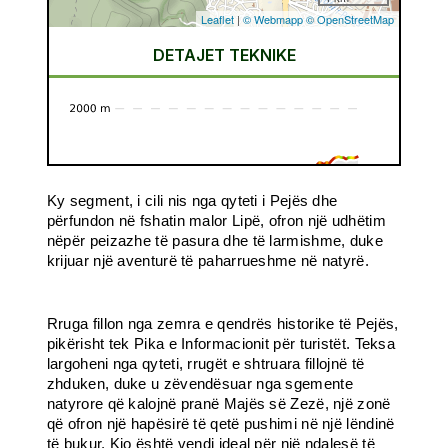
Ky segment, i cili nis nga qyteti i Pejës dhe
përfundon në fshatin malor Lipë, ofron një udhëtim
nëpër peizazhe të pasura dhe të larmishme, duke
krijuar një aventurë të paharrueshme në natyrë.
Rruga fillon nga zemra e qendrës historike të Pejës,
pikërisht tek Pika e Informacionit për turistët. Teksa
largoheni nga qyteti, rrugët e shtruara fillojnë të
zhduken, duke u zëvendësuar nga sgemente
natyrore që kalojnë pranë Majës së Zezë, një zonë
që ofron një hapësirë të qetë pushimi në një lëndinë
të bukur. Kjo është vendi ideal për një ndalesë të