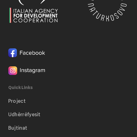
Quick Links
Project
Udhërrëfyesit
Bujtinat