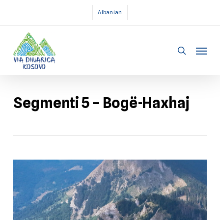
Skip
Albanian
to
main
Menu
content
search
Segmenti 5 – Bogë-Haxhaj