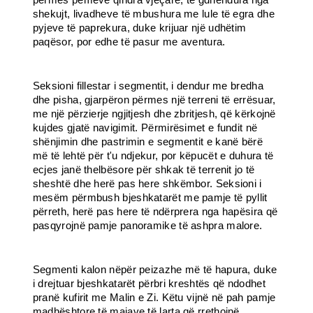
përmes pemëve qindra vjeçare, të gdhendura nga
shekujt, livadheve të mbushura me lule të egra dhe
pyjeve të paprekura, duke krijuar një udhëtim
paqësor, por edhe të pasur me aventura.
Seksioni fillestar i segmentit, i dendur me bredha
dhe pisha, gjarpëron përmes një terreni të errësuar,
me një përzierje ngjitjesh dhe zbritjesh, që kërkojnë
kujdes gjatë navigimit. Përmirësimet e fundit në
shënjimin dhe pastrimin e segmentit e kanë bërë
më të lehtë për t'u ndjekur, por këpucët e duhura të
ecjes janë thelbësore për shkak të terrenit jo të
sheshtë dhe herë pas here shkëmbor. Seksioni i
mesëm përmbush bjeshkatarët me pamje të pyllit
përreth, herë pas here të ndërprera nga hapësira që
pasqyrojnë pamje panoramike të ashpra malore.
Segmenti kalon nëpër peizazhe më të hapura, duke
i drejtuar bjeshkatarët përbri kreshtës që ndodhet
pranë kufirit me Malin e Zi. Këtu vijnë në pah pamje
madhështore të majave të larta që rrethojnë