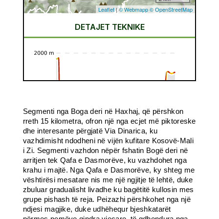
Segmenti nga Boga deri në Haxhaj, që përshkon
rreth 15 kilometra, ofron një nga ecjet më piktoreske
dhe interesante përgjatë Via Dinarica, ku
vazhdimisht ndodheni në vijën kufitare Kosovë-Mali
i Zi. Segmenti vazhdon nëpër fshatin Bogë deri në
arritjen tek Qafa e Dasmorëve, ku vazhdohet nga
krahu i majtë. Nga Qafa e Dasmorëve, ky shteg me
vështirësi mesatare nis me një ngjitje të lehtë, duke
zbuluar gradualisht livadhe ku bagëtitë kullosin mes
grupe pishash të reja. Peizazhi përshkohet nga një
ndjesi magjike, duke udhëhequr bjeshkatarët