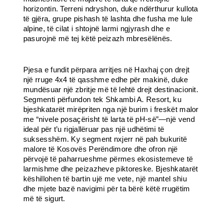
horizontin. Terreni ndryshon, duke ndërthurur kullota
të gjëra, grupe pishash të lashta dhe fusha me lule
alpine, të cilat i shtojnë larmi ngjyrash dhe e
pasurojnë më tej këtë peizazh mbresëlënës.
Pjesa e fundit përpara arritjes në Haxhaj çon drejt
një rruge 4x4 të qasshme edhe për makinë, duke
mundësuar një zbritje më të lehtë drejt destinacionit.
Segmenti përfundon tek Shkambi A. Resort, ku
bjeshkatarët mirëpriten nga një burim i freskët malor
me “nivele posaçërisht të larta të pH-së”—një vend
ideal për t’u rigjallëruar pas një udhëtimi të
suksesshëm. Ky segment nxjerr në pah bukuritë
malore të Kosovës Perëndimore dhe ofron një
përvojë të paharrueshme përmes ekosistemeve të
larmishme dhe peizazheve piktoreske. Bjeshkatarët
këshillohen të bartin ujë me vete, një mantel shiu
dhe mjete bazë navigimi për ta bërë këtë rrugëtim
më të sigurt.