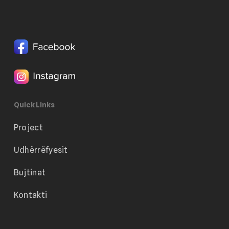
Quick Links
Project
Udhërrëfyesit
Bujtinat
Kontakti