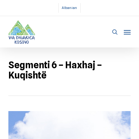
Skip
Albanian
to
main
Menu
content
search
Segmenti 6 – Haxhaj –
Kuqishtë