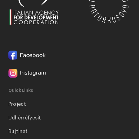
Quick Links
Project
Udhërrëfyesit
Bujtinat