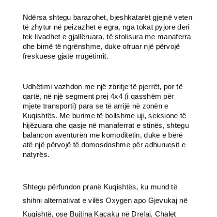
Ndërsa shtegu barazohet, bjeshkatarët gjejnë veten
të zhytur në peizazhet e egra, nga tokat pyjore deri
tek livadhet e gjallëruara, të stolisura me manaferra
dhe bimë të ngrënshme, duke ofruar një përvojë
freskuese gjatë rrugëtimit.
Udhëtimi vazhdon me një zbritje të pjerrët, por të
qartë, në një segment prej 4x4 (i qasshëm për
mjete transporti) para se të arrijë në zonën e
Kuqishtës. Me burime të bollshme uji, seksione të
hijëzuara dhe qasje në manaferrat e stinës, shtegu
balancon aventurën me komoditetin, duke e bërë
atë një përvojë të domosdoshme për adhuruesit e
natyrës.
Shtegu përfundon pranë Kuqishtës, ku mund të
shihni alternativat e
vilës Oxygen apo Gjevukaj
në
Kuqishtë, ose Bujtina Kaçaku në Drelaj, Chalet