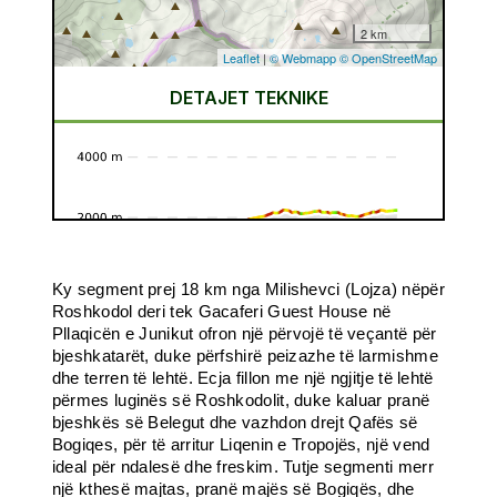
Ky segment prej 18 km nga Milishevci (Lojza) nëpër
Roshkodol deri tek Gacaferi Guest House në
Pllaqicën e Junikut ofron një përvojë të veçantë për
bjeshkatarët, duke përfshirë peizazhe të larmishme
dhe terren të lehtë. Ecja fillon me një ngjitje të lehtë
përmes luginës së Roshkodolit, duke kaluar pranë
bjeshkës së Belegut dhe vazhdon drejt Qafës së
Bogiqes, për të arritur Liqenin e Tropojës, një vend
ideal për ndalesë dhe freskim. Tutje segmenti merr
një kthesë majtas, pranë majës së Bogiqës, dhe