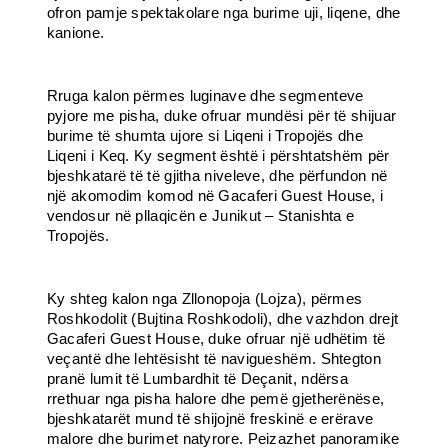
ofron pamje spektakolare nga burime uji, liqene, dhe
kanione.
Rruga kalon përmes luginave dhe segmenteve
pyjore me pisha, duke ofruar mundësi për të shijuar
burime të shumta ujore si Liqeni i Tropojës dhe
Liqeni i Keq. Ky segment është i përshtatshëm për
bjeshkatarë të të gjitha niveleve, dhe përfundon në
një akomodim komod në Gacaferi Guest House, i
vendosur në pllaqicën e Junikut – Stanishta e
Tropojës.
Ky shteg kalon nga Zllonopoja (Lojza), përmes
Roshkodolit (Bujtina Roshkodoli), dhe vazhdon drejt
Gacaferi Guest House, duke ofruar një udhëtim të
veçantë dhe lehtësisht të navigueshëm. Shtegton
pranë lumit të Lumbardhit të Deçanit, ndërsa
rrethuar nga pisha halore dhe pemë gjetherënëse,
bjeshkatarët mund të shijojnë freskinë e erërave
malore dhe burimet natyrore. Peizazhet panoramike